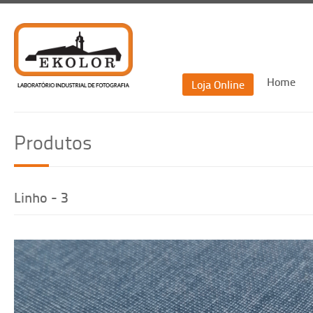
Home
Loja Online
Recu
Produtos
Re
Linho - 3
Voltar
Recuperar passwor