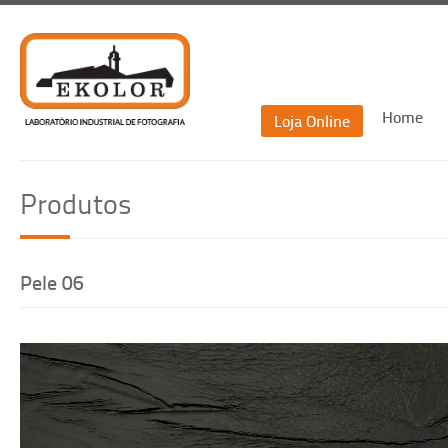
Home
Loja Online
Recu
Produtos
Re
Pele 06
Voltar
Recuperar passwor