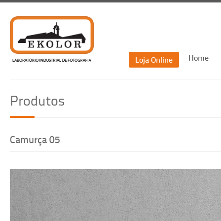
Home
Loja Online
Recu
Produtos
Re
Camurça 05
Voltar
Recuperar passwor