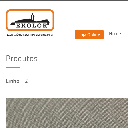
Home
Loja Online
Recu
Produtos
Re
Linho - 2
Voltar
Recuperar passwor