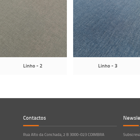
Linho - 2
Linho - 3
Contactos
Newsle
Rua Alto da Conchada, 2 B 3000-023 COIMBRA
Subscreva