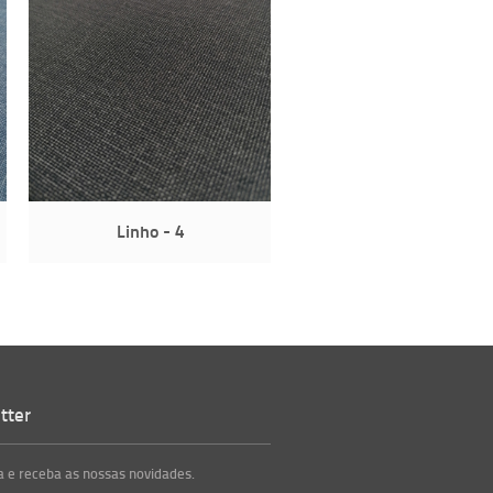
Linho - 4
Linho - 6
tter
 e receba as nossas novidades.