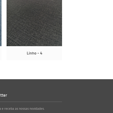
Linho - 4
Linho - 6
tter
 e receba as nossas novidades.