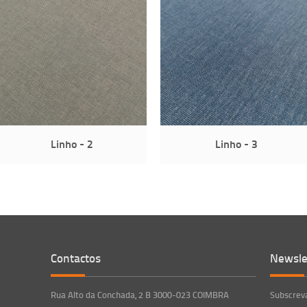
Linho - 2
Linho - 3
Contactos
Newsle
Rua Alto da Conchada, 2 B 3000-023 COIMBRA
Subscreva