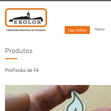
Home
Loja Online
Recu
Produtos
Re
Profissão de Fé
Voltar
Recuperar passwor