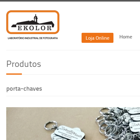
Home
Loja Online
Recu
Produtos
Re
porta-chaves
Voltar
Recuperar passwor