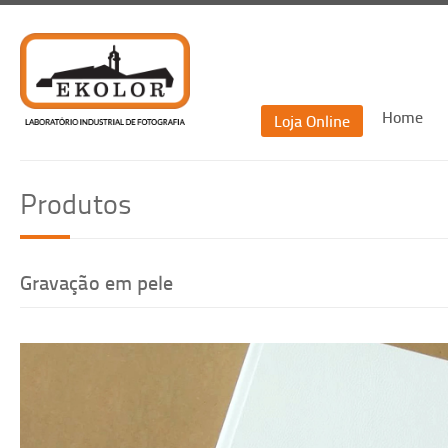
Home
Loja Online
Recu
Produtos
Re
Gravação em pele
Voltar
Recuperar passwor