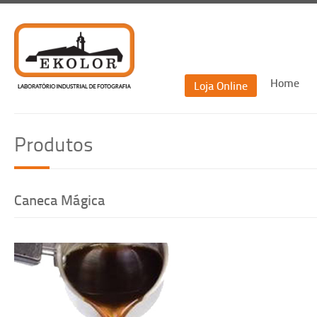
Home
Loja Online
Recu
Produtos
Re
Caneca Mágica
Voltar
Recuperar passwor